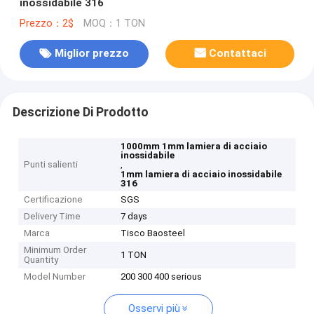
inossidabile 316
Prezzo：2$
MOQ：1 TON
Miglior prezzo
Contattaci
Descrizione Di Prodotto
1000mm 1mm lamiera di acciaio
inossidabile
Punti salienti
,
1mm lamiera di acciaio inossidabile
316
Certificazione
SGS
Delivery Time
7 days
Marca
Tisco Baosteel
Minimum Order
1 TON
Quantity
Model Number
200 300 400 serious
Osservi più