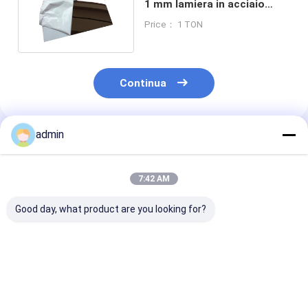
1 mm lamiera in acciaio
inossidabile 316
Price： 1 TON
Continua
admin
Prodotti Raccomandati
7:42 AM
Good day, what product are you looking for?
HL Superficie 2 mm
Fabbricazione in
Lunghezza 10
lamiera in acciaio
acciaio inossidabile
12000 mm 1 8
inossidabile
a taglio 316l con
lamiera di acc