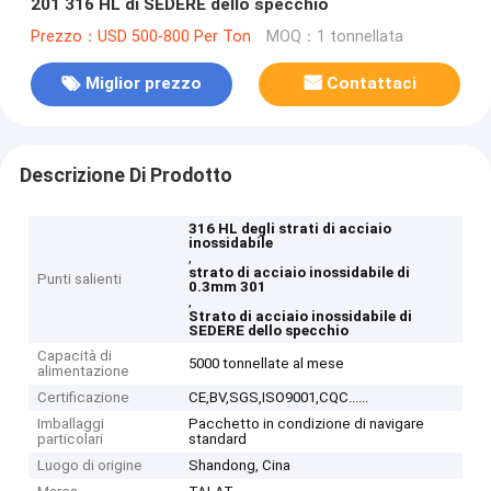
201 316 HL di SEDERE dello specchio
Prezzo：USD 500-800 Per Ton
MOQ：1 tonnellata
Miglior prezzo
Contattaci
Descrizione Di Prodotto
316 HL degli strati di acciaio
inossidabile
,
strato di acciaio inossidabile di
Punti salienti
0.3mm 301
,
Strato di acciaio inossidabile di
SEDERE dello specchio
Capacità di
5000 tonnellate al mese
alimentazione
Certificazione
CE,BV,SGS,ISO9001,CQC......
Imballaggi
Pacchetto in condizione di navigare
particolari
standard
Luogo di origine
Shandong, Cina