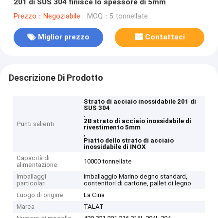
201 di SUS 304 finisce lo spessore di 5mm
Prezzo：Negoziabile
MOQ：5 tonnellate
Miglior prezzo
Contattaci
Descrizione Di Prodotto
Strato di acciaio inossidabile 201 di
SUS 304
,
2B strato di acciaio inossidabile di
Punti salienti
rivestimento 5mm
,
Piatto dello strato di acciaio
inossidabile di INOX
Capacità di
10000 tonnellate
alimentazione
Imballaggi
imballaggio Marino degno standard,
particolari
contenitori di cartone, pallet di legno
Luogo di origine
La Cina
Marca
TALAT