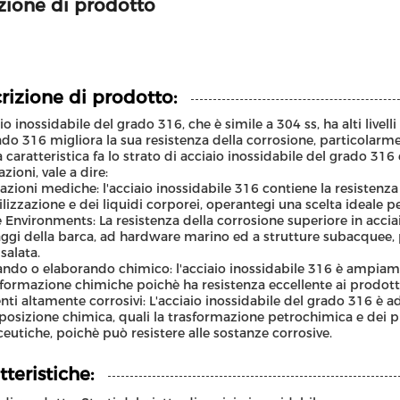
zione di prodotto
rizione di prodotto:
aio inossidabile del grado 316, che è simile a 304 ss, ha alti livel
ado 316 migliora la sua resistenza della corrosione, particolarmen
 caratteristica fa lo strato di acciaio inossidabile del grado 31
zioni, vale a dire:
azioni mediche: l'acciaio inossidabile 316 contiene la resistenza
rilizzazione e dei liquidi corporei, operantegi una scelta ideale 
 Environments: La resistenza della corrosione superiore in accia
gi della barca, ad hardware marino ed a strutture subacquee, poi
salata.
ando o elaborando chimico: l'acciaio inossidabile 316 è ampiame
sformazione chimiche poichè ha resistenza eccellente ai prodotti
ti altamente corrosivi: L'acciaio inossidabile del grado 316 è ada
sposizione chimica, quali la trasformazione petrochimica e dei pr
eutiche, poichè può resistere alle sostanze corrosive.
tteristiche: