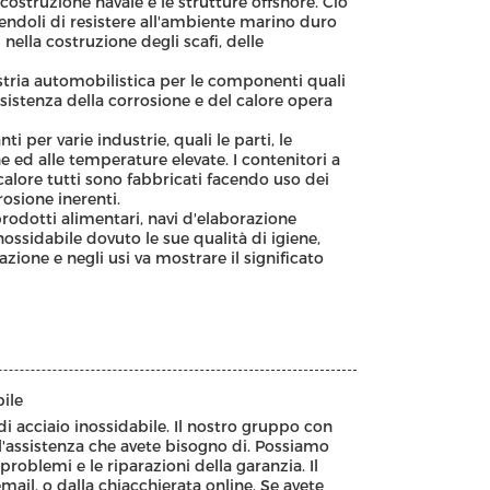
 costruzione navale e le strutture offshore. Ciò
endoli di resistere all'ambiente marino duro
nella costruzione degli scafi, delle
ustria automobilistica per le componenti quali
 resistenza della corrosione e del calore opera
 per varie industrie, quali le parti, le
e ed alle temperature elevate. I contenitori a
i calore tutti sono fabbricati facendo uso dei
rosione inerenti.
prodotti alimentari, navi d'elaborazione
ossidabile dovuto le sue qualità di igiene,
azione e negli usi va mostrare il significato
bile
 di acciaio inossidabile. Il nostro gruppo con
 l'assistenza che avete bisogno di. Possiamo
 problemi e le riparazioni della garanzia. Il
mail, o dalla chiacchierata online. Se avete