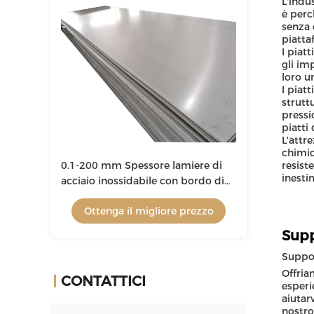
L'indu
è perc
senza 
piatta
I piat
gli im
loro u
I piat
strutt
pressi
piatti
L'attr
chimic
0.1-200 mm Spessore lamiere di
resist
inestim
acciaio inossidabile con bordo di
mulino 1000-3000 mm di
Ottenga il migliore prezzo
larghezza
Supp
Suppor
Offria
CONTATTICI
esperi
aiutarv
nostro