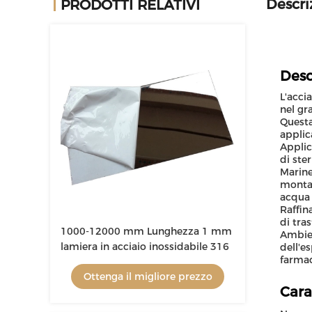
Descri
PRODOTTI RELATIVI
Desc
L'acci
nel gr
Questa
applica
Applic
di ste
Marine
montag
acqua 
Raffin
di tra
1000-12000 mm Lunghezza 1 mm
Ambien
lamiera in acciaio inossidabile 316
dell'e
farmac
Ottenga il migliore prezzo
Cara