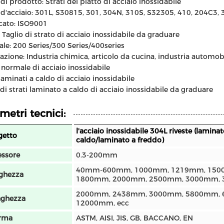
i prodotto: Strati del piatto di acciaio inossidabile
d'acciaio:
301L, S30815, 301, 304N, 310S, S32305, 410, 204C3, 3
icato: ISO9001
Taglio di strato di acciaio inossidabile da graduare
ale: 200 Series/300 Series/400series
azione: Industria chimica, articolo da cucina, industria automobi
 normale di acciaio inossidabile
 laminati a caldo di acciaio inossidabile
 di strati laminato a caldo di acciaio inossidabile da graduare
metri tecnici:
l'acciaio inossidabile 304L riveste (laminat
getto
caldo/laminato a freddo)
ssore
0.3-200mm
40mm-600mm, 1000mm, 1219mm, 150
ghezza
1800mm, 2000mm, 2500mm, 3000mm, 
2000mm, 2438mm, 3000mm, 5800mm,
nghezza
12000mm, ecc
rma
ASTM, AISI, JIS, GB, BACCANO, EN