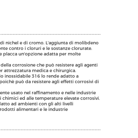
li di nichel e di cromo. L'aggiunta di molibdeno
te contro i cloruri e le sostanze clorurate.
6 e placca un'opzione adatta per molte
 della corrosione che può resistere agli agenti
per attrezzatura medica e chirurgica.
io inossidabile 316 lo rende adatto a
chè può da resistere agli effetti corrosivi di
nte usato nel raffinamento e nelle industrie
 chimici ed alle temperature elevate corrosivi.
tto ad ambienti con gli alti livelli
odotti alimentari e le industrie