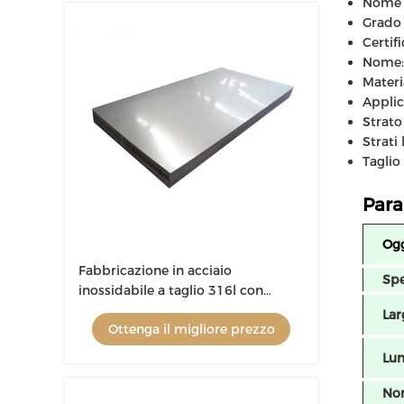
Nome d
Grado 
Certif
Nome: 
Materi
Applic
Strato
Strati
Taglio
Para
Og
Fabbricazione in acciaio
Spe
inossidabile a taglio 316l con
certificato ISO
Lar
Ottenga il migliore prezzo
Lu
No