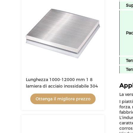
Sup
Pac
Ter
Ter
Lunghezza 1000-12000 mm 1 8
Appl
lamiera di acciaio inossidabile 304
La vers
Ottenga il migliore prezzo
I piat
forza,
fabbri
L'indu
caratt
corrosi