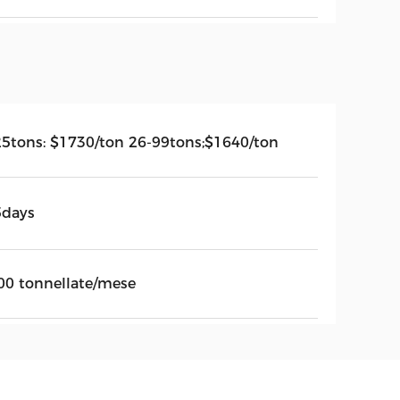
25tons: $1730/ton 26-99tons;$1640/ton
5days
00 tonnellate/mese