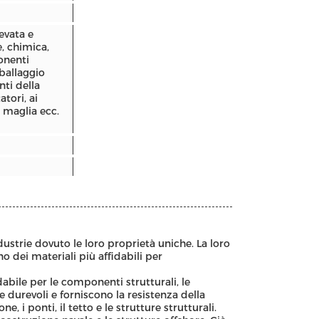
evata e
e, chimica,
onenti
mballaggio
nti della
atori, ai
la maglia ecc.
dustrie dovuto le loro proprietà uniche. La loro
o dei materiali più affidabili per
dabile per le componenti strutturali, le
 durevoli e forniscono la resistenza della
, i ponti, il tetto e le strutture strutturali.