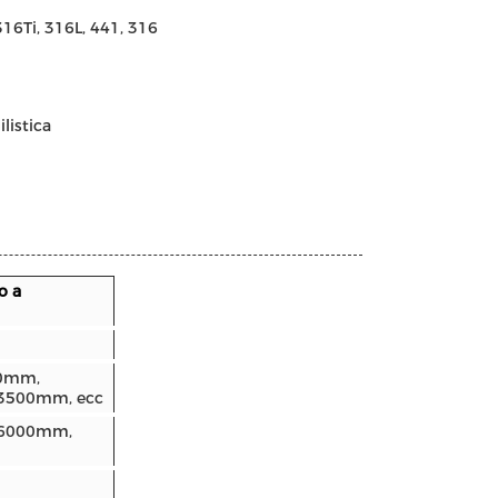
16Ti, 316L, 441, 316
listica
o a
0mm,
3500mm, ecc
 6000mm,