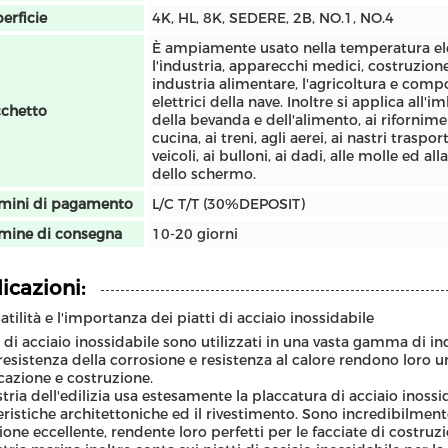
erficie
4K, HL, 8K, SEDERE, 2B, NO.1, NO.4
È ampiamente usato nella temperatura el
l'industria, apparecchi medici, costruzion
industria alimentare, l'agricoltura e comp
elettrici della nave. Inoltre si applica all'i
chetto
della bevanda e dell'alimento, ai rifornime
cucina, ai treni, agli aerei, ai nastri trasport
veicoli, ai bulloni, ai dadi, alle molle ed al
dello schermo.
mini di pagamento
L/C T/T (30%DEPOSIT)
mine di consegna
10-20 giorni
icazioni:
atilità e l'importanza dei piatti di acciaio inossidabile
ti di acciaio inossidabile sono utilizzati in una vasta gamma di in
 resistenza della corrosione e resistenza al calore rendono loro un
cazione e costruzione.
stria dell'edilizia usa estesamente la placcatura di acciaio inossi
eristiche architettoniche ed il rivestimento. Sono incredibilmente
one eccellente, rendente loro perfetti per le facciate di costruzione