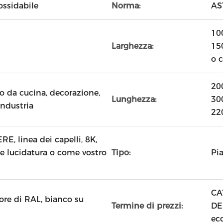
ossidabile
Norma:
AST
10
Larghezza:
15
o 
20
lo da cucina, decorazione,
Lunghezza:
30
industria
22
RE, linea dei capelli, 8K,
 e lucidatura o come vostro
Tipo:
Pia
CA
lore di RAL, bianco su
Termine di prezzi:
DE
ecc