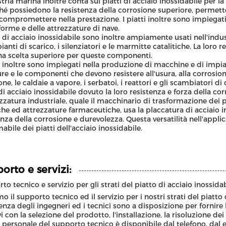
stria marina inoltre conta sui piatti di acciaio inossidabile per la
hé possiedono la resistenza della corrosione superiore, permett
compromettere nella prestazione. I piatti inoltre sono impiegati 
forme e delle attrezzature di nave.
ti di acciaio inossidabile sono inoltre ampiamente usati nell'ind
pianti di scarico, i silenziatori e le marmitte catalitiche. La loro
na scelta superiore per queste componenti.
ti inoltre sono impiegati nella produzione di macchine e di impianti
ure e le componenti che devono resistere all'usura, alla corrosion
one, le caldaie a vapore, i serbatoi, i reattori e gli scambiatori d
 di acciaio inossidabile dovuto la loro resistenza e forza della cor
ezzatura industriale, quale il macchinario di trasformazione dei 
he ed attrezzature farmaceutiche, usa la placcatura di acciaio in
enza della corrosione e durevolezza. Questa versatilità nell'applic
abile dei piatti dell'acciaio inossidabile.
orto e servizi:
to tecnico e servizio per gli strati del piatto di acciaio inossida
mo il supporto tecnico ed il servizio per i nostri strati del piatto
enza degli ingegneri ed i tecnici sono a disposizione per fornire
i con la selezione del prodotto, l'installazione, la risoluzione dei
 personale del supporto tecnico è disponibile dal telefono, dal e