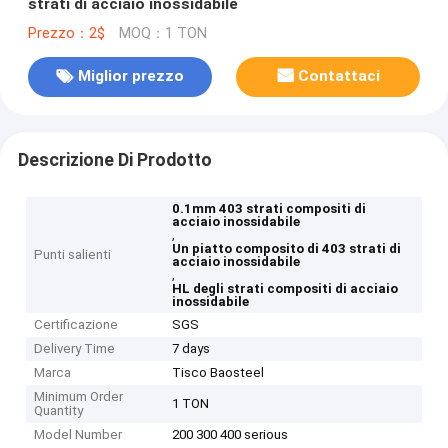
strati di acciaio inossidabile
Prezzo：2$
MOQ：1 TON
Miglior prezzo
Contattaci
Descrizione Di Prodotto
0.1mm 403 strati compositi di
acciaio inossidabile
,
Un piatto composito di 403 strati di
Punti salienti
acciaio inossidabile
,
HL degli strati compositi di acciaio
inossidabile
Certificazione
SGS
Delivery Time
7 days
Marca
Tisco Baosteel
Minimum Order
1 TON
Quantity
Model Number
200 300 400 serious