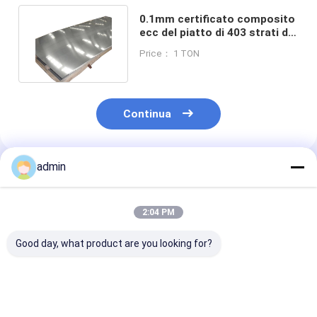
0.1mm certificato composito
ecc del piatto di 403 strati di
acciaio inossidabile
Price： 1 TON
Continua
admin
Prodotti Raccomandati
2:04 PM
Good day, what product are you looking for?
HL Superficie 2 mm
1000-12000 mm
Fabbricazione 