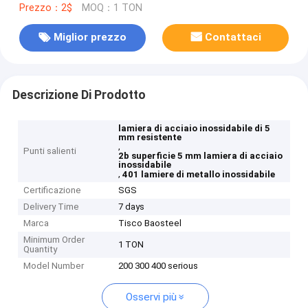
Prezzo：2$
MOQ：1 TON
Miglior prezzo
Contattaci
Descrizione Di Prodotto
lamiera di acciaio inossidabile di 5
mm resistente
,
Punti salienti
2b superficie 5 mm lamiera di acciaio
inossidabile
,
401 lamiere di metallo inossidabile
Certificazione
SGS
Delivery Time
7 days
Marca
Tisco Baosteel
Minimum Order
1 TON
Quantity
Model Number
200 300 400 serious
Osservi più