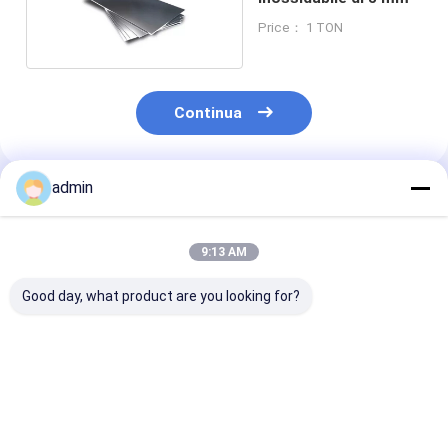
Price： 1 TON
Continua
admin
Prodotti Raccomandati
9:13 AM
Good day, what product are you looking for?
HL Superficie 2 mm
1000-12000 mm
Fabbricazione 
lamiera in acciaio
Lunghezza 1 mm
acciaio inossi
inossidabile
lamiera in acciaio
a taglio 316l c
inossidabile 316
certificato IS