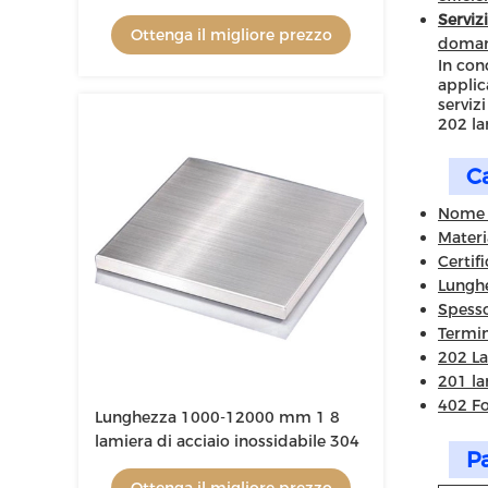
certificato ISO
Servizi
Ottenga il migliore prezzo
domand
In con
applic
serviz
202 la
Ca
Nome d
Materi
Certifi
Lungh
Spess
Termin
202 La
201 la
402 Fo
Lunghezza 1000-12000 mm 1 8
lamiera di acciaio inossidabile 304
Pa