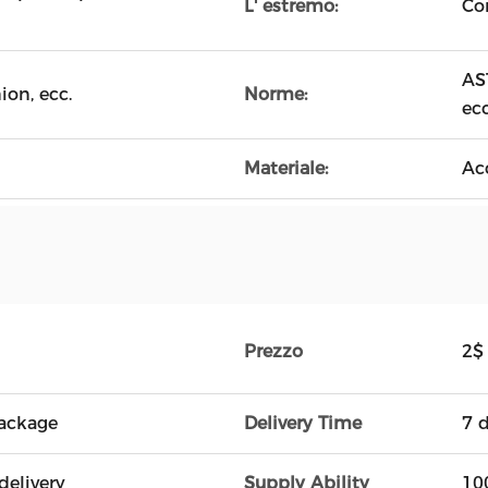
L' estremo:
Co
AS
ion, ecc.
Norme:
ecc
Materiale:
Ac
Prezzo
2$
ackage
Delivery Time
7 
delivery
Supply Ability
10