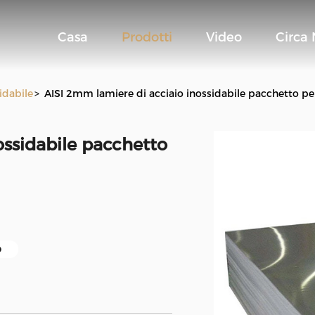
Casa
Prodotti
Video
Circa 
sidabile
>
AISI 2mm lamiere di acciaio inossidabile pacchetto pe
ossidabile pacchetto
o