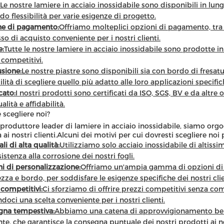
Le nostre lamiere in acciaio inossidabile sono disponibili in
do flessibilità per varie esigenze di progetto.
ne di pagamento:
Offriamo molteplici opzioni di pagamento, tra c
so di acquisto conveniente per i nostri clienti.
e:
Tutte le nostre lamiere in acciaio inossidabile sono prodotte in
 competitivi.
sione:
Le nostre piastre sono disponibili sia con bordo di fresatu
ilità di scegliere quello più adatto alle loro applicazioni specific
cato:
I nostri prodotti sono certificati da ISO, SGS, BV e da altre
alità e affidabilità.
 scegliere noi?
roduttore leader di lamiere in acciaio inossidabile, siamo orgogli
à ai nostri clienti.Alcuni dei motivi per cui dovresti scegliere noi
li di alta qualità:
Utilizziamo solo acciaio inossidabile di altissim
sistenza alla corrosione dei nostri fogli.
i di personalizzazione:
Offriamo un'ampia gamma di opzioni di p
zza e bordo, per soddisfare le esigenze specifiche dei nostri clie
 competitivi:
Ci sforziamo di offrire prezzi competitivi senza com
doci una scelta conveniente per i nostri clienti.
gna tempestiva:
Abbiamo una catena di approvvigionamento ben
ente, che garantisce la consegna puntuale dei nostri prodotti ai nos