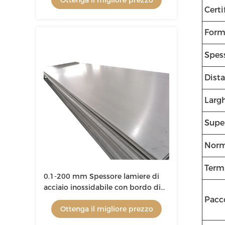
Ottenga il migliore prezzo
Certi
Form
Spes
Dist
Larg
Super
Nor
Term
0.1-200 mm Spessore lamiere di
acciaio inossidabile con bordo di
mulino 1000-3000 mm di
Pacc
Ottenga il migliore prezzo
larghezza