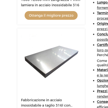
Lungo:
lamiera in acciaio inossidabile 316
fornen
Termi
Ottenga il migliore prezzo
proces
Origin
prezzi
Conclu
possib
Certifi
loro qu
Perché
Come p
qualit
Materia
e la re
Opzion
lunghe
Prezzi
renden
Fabbricazione in acciaio
Conse
inossidabile a taglio 316l con
effici