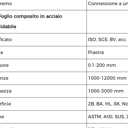
stremo
Connessione a un'
Foglio composito in acciaio
idabile
ficato
ISO, SGS, BV, ecc.
a
Piastra
sore
0.1-200 mm
anze
1000-12000 mm
hezza
1000-3000 mm
ficie
2B, BA, HL, 8K, No
me
ASTM, AISI, SUS, 