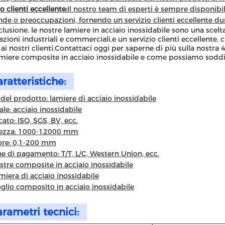
o clienti eccellente:
Il nostro team di esperti è sempre disponibile 
e o preoccupazioni, fornendo un servizio clienti eccellente dur
clusione, le nostre lamiere in acciaio inossidabile sono una scel
azioni industriali e commerciali.e un servizio clienti eccellente, 
i ai nostri clienti.Contattaci oggi per saperne di più sulla nostr
miere composite in acciaio inossidabile e come possiamo soddisf
ratteristiche:
el prodotto: lamiere di acciaio inossidabile
ale: acciaio inossidabile
cato: ISO, SGS, BV, ecc.
ezza: 1000-12000 mm
ore: 0,1-200 mm
e di pagamento: T/T, L/C, Western Union, ecc.
stre composite in acciaio inossidabile
miera di acciaio inossidabile
glio composito in acciaio inossidabile
rametri tecnici: