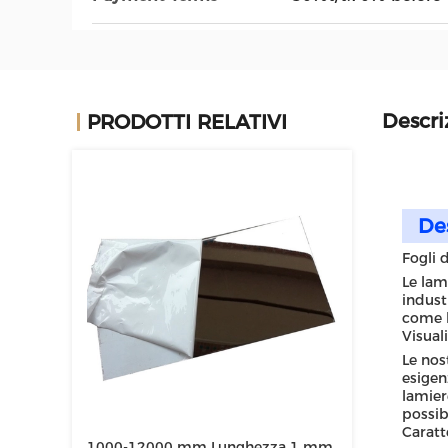
Descri
PRODOTTI RELATIVI
De
Fogli 
Le lam
indust
come l'
Visual
Le nos
esigen
lamier
possibi
Caratt
1000-12000 mm Lunghezza 1 mm