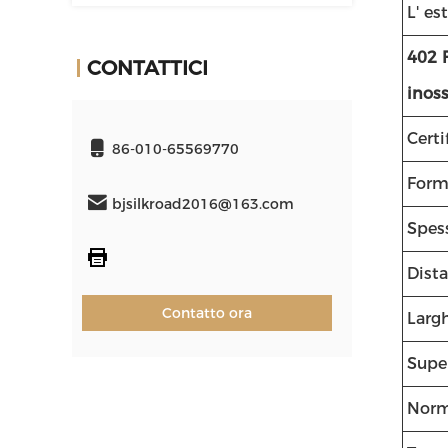
L' e
402 
CONTATTICI
inoss
Certi
86-010-65569770
Form
bjsilkroad2016@163.com
Spes
Dist
Contatto ora
Larg
Super
Nor