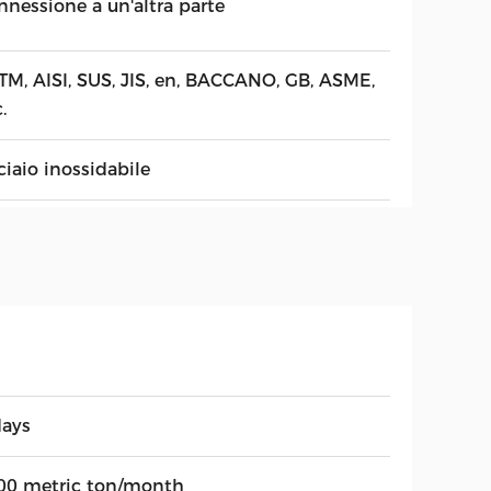
nnessione a un'altra parte
TM, AISI, SUS, JIS, en, BACCANO, GB, ASME,
.
ciaio inossidabile
days
00 metric ton/month