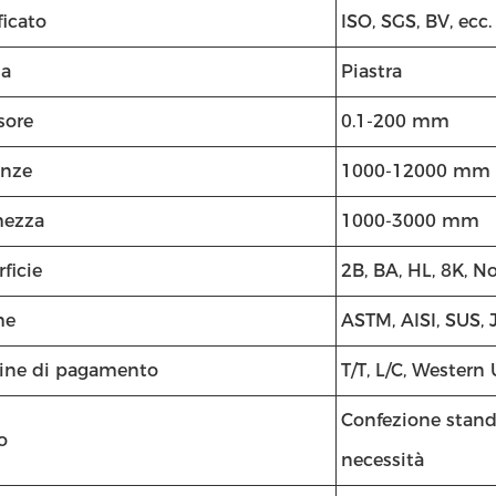
ficato
ISO, SGS, BV, ecc.
a
Piastra
sore
0.1-200 mm
anze
1000-12000 mm
hezza
1000-3000 mm
ficie
2B, BA, HL, 8K, No
me
ASTM, AISI, SUS, 
ine di pagamento
T/T, L/C, Western 
Confezione stand
o
necessità