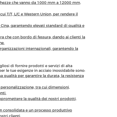
 lunghezze che vanno da 1000 mm a 12000 mm,
ui T/T, L/C e Western Union, per rendere il
 Cina, garantendo elevati standard di qualità e
ra che con bordo di fessura, dando ai clienti la
he.
 organizzazioni internazionali, garantendo la
osi di fornire prodotti e servizi di alta
 per le tue esigenze in acciaio inossidabile sono:
a qualità per garantire la durata, la resistenza
ersonalizzazione, tra cui dimensioni,
nti.
promettere la qualità dei nostri prodotti,
 consolidata e un processo produttivo
tri clienti.