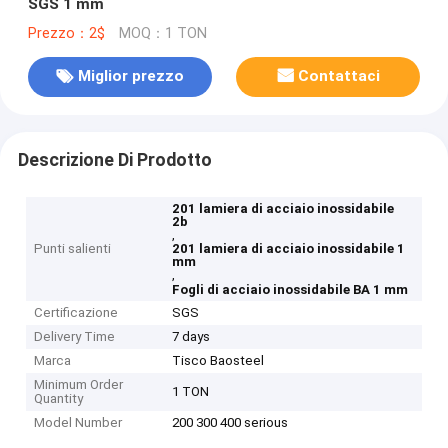
SGS 1 mm
Prezzo：2$
MOQ：1 TON
Miglior prezzo
Contattaci
Descrizione Di Prodotto
201 lamiera di acciaio inossidabile
2b
,
Punti salienti
201 lamiera di acciaio inossidabile 1
mm
,
Fogli di acciaio inossidabile BA 1 mm
Certificazione
SGS
Delivery Time
7 days
Marca
Tisco Baosteel
Minimum Order
1 TON
Quantity
Model Number
200 300 400 serious