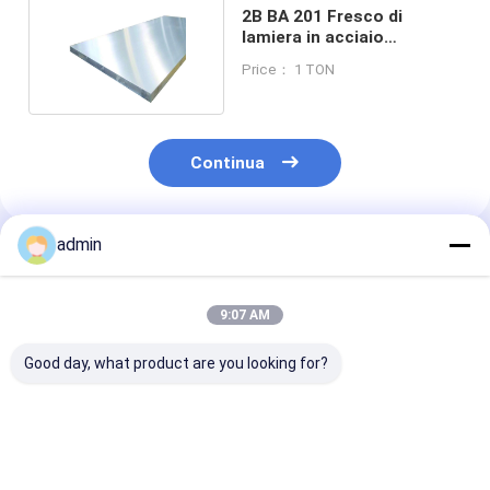
2B BA 201 Fresco di
lamiera in acciaio
inossidabile SGS 1 mm
Price： 1 TON
Continua
admin
Prodotti Raccomandati
9:07 AM
Good day, what product are you looking for?
HL Superficie 2 mm
1000-12000 mm
Fabbricazione 