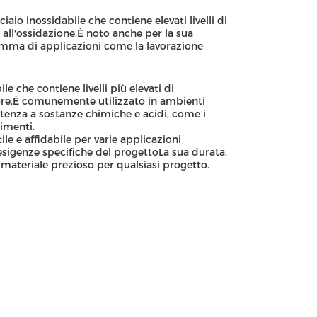
iaio inossidabile che contiene elevati livelli di
all'ossidazione.È noto anche per la sua
gamma di applicazioni come la lavorazione
e che contiene livelli più elevati di
ore.È comunemente utilizzato in ambienti
stenza a sostanze chimiche e acidi, come i
limenti.
le e affidabile per varie applicazioni
esigenze specifiche del progettoLa sua durata,
n materiale prezioso per qualsiasi progetto.