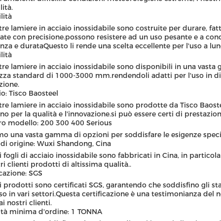
ità.
lità
tre lamiere in acciaio inossidabile sono costruite per durare, fatt
zate con precisione.possono resistere ad un uso pesante e a co
enza e durataQuesto li rende una scelta eccellente per l'uso a lun
lità
tre lamiere in acciaio inossidabile sono disponibili in una vas
zza standard di 1000-3000 mm.rendendoli adatti per l'uso in dive
zione.
o: Tisco Baosteel
tre lamiere in acciaio inossidabile sono prodotte da Tisco Baost
o per la qualità e l'innovazione.si può essere certi di prestazioni
o modello: 200 300 400 Serious
mo una vasta gamma di opzioni per soddisfare le esigenze specifi
di origine: Wuxi Shandong, Cina
ri fogli di acciaio inossidabile sono fabbricati in Cina, in partic
ri clienti prodotti di altissima qualità..
icazione: SGS
ri prodotti sono certificati SGS, garantendo che soddisfino gli sta
uso in vari settori.Questa certificazione è una testimonianza del
 ai nostri clienti.
tà minima d'ordine: 1 TONNA