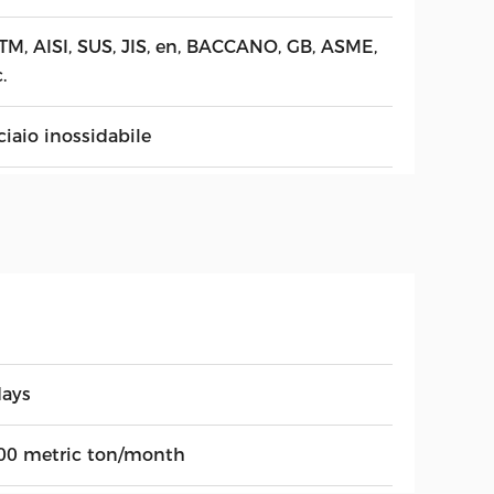
TM, AISI, SUS, JIS, en, BACCANO, GB, ASME,
.
ciaio inossidabile
days
00 metric ton/month