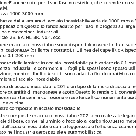
ioneÈ anche noto per il suo fascino estetico, che lo rende una sc
tivi.
ezza: 1000-3000 mm
ghezza delle lamiere di acciaio inossidabile varia da 1000 mm a 3
applicazioni.Questo lo rende adatto per l'uso in progetti su larga
ina e macchinari industriali.
cie: 2B, BA, HL, 8K, No.4, ecc.
iere in acciaio inossidabile sono disponibili in varie finiture supe
plicazione.BA (brillante ricottato), HL (linea dei capelli), 8K (spec
ore: 0,1-200 mm
ssore delle lamiere in acciaio inossidabile può variare da 0,
genze industriali e commerciali.I fogli più spessi sono spesso uti
zione, mentre i fogli più sottili sono adatti a fini decorativi o a
miera di acciaio inossidabile
iera di acciaio inossidabile 201 è un tipo di lamiera di acciaio 
re quantità di manganese e azoto.Questo lo rende più convenie
ona resistenza alla corrosione e resistenzaÈ comunemente usato 
li da cucina.
stre composite in acciaio inossidabile
stre composite in acciaio inossidabile 202 sono realizzate legan
ale di base, come l'alluminio o l'acciaio al carbonio.Questo mat
 dell'acciaio inossidabile con la leggerezza e l'efficienza eco
zato nell'industria aerospaziale e automobilistica.