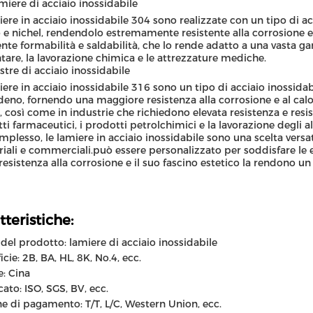
miere di acciaio inossidabile
iere in acciaio inossidabile 304 sono realizzate con un tipo di acc
e nichel, rendendolo estremamente resistente alla corrosione e 
ente formabilità e saldabilità, che lo rende adatto a una vasta 
tare, la lavorazione chimica e le attrezzature mediche.
stre di acciaio inossidabile
iere in acciaio inossidabile 316 sono un tipo di acciaio inossidabil
eno, fornendo una maggiore resistenza alla corrosione e al cal
, così come in industrie che richiedono elevata resistenza e resi
ti farmaceutici, i prodotti petrolchimici e la lavorazione degli a
mplesso, le lamiere in acciaio inossidabile sono una scelta versati
riali e commerciali.può essere personalizzato per soddisfare le 
 resistenza alla corrosione e il suo fascino estetico la rendono u
tteristiche:
el prodotto: lamiere di acciaio inossidabile
cie: 2B, BA, HL, 8K, No.4, ecc.
e: Cina
cato: ISO, SGS, BV, ecc.
e di pagamento: T/T, L/C, Western Union, ecc.