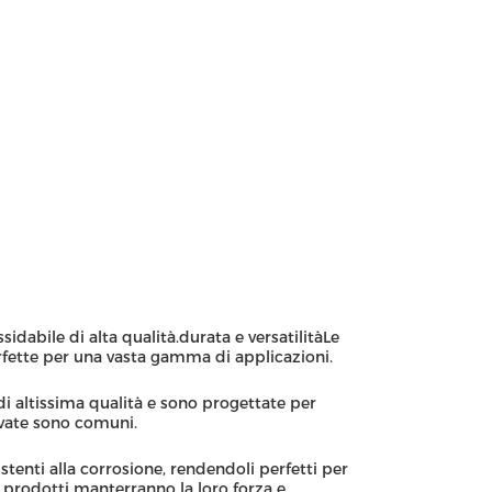
idabile di alta qualità.durata e versatilitàLe
rfette per una vasta gamma di applicazioni.
di altissima qualità e sono progettate per
levate sono comuni.
istenti alla corrosione, rendendoli perfetti per
i prodotti manterranno la loro forza e