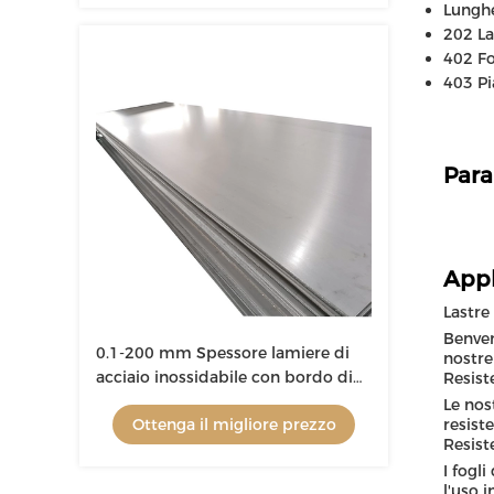
Lungh
202 La
402 Fo
403 Pi
Para
Appl
Lastre 
Benven
0.1-200 mm Spessore lamiere di
nostre
acciaio inossidabile con bordo di
Resist
mulino 1000-3000 mm di
Le nos
Ottenga il migliore prezzo
resist
larghezza
Resist
I fogl
l'uso 