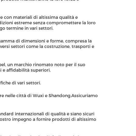
e con materiali di altissima qualità e
ndizioni estreme senza compromettere la loro
go termine in vari settori.
ta gamma di dimensioni e forme, compresa la
rsi settori come la costruzione, trasporti e
eel, un marchio rinomato noto per il suo
 e affidabilità superiori.
che di vari settori.
olare nelle città di Wuxi e Shandong.Assicuriamo
ndard internazionali di qualità e siano sicuri
 nostro impegno a fornire prodotti di altissimo