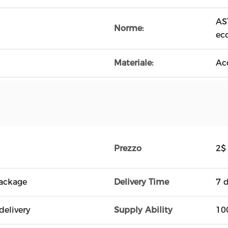
AS
Norme:
ecc
Materiale:
Ac
Prezzo
2$
ackage
Delivery Time
7 
delivery
Supply Ability
10