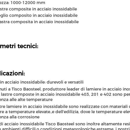
ezza: 1000-12000 mm
stre composite in acciaio inossidabile
glio composito in acciaio inossidabile
astra composita in acciaio inossidabile
metri tecnici:
icazioni:
in acciaio inossidabile: durevoli e versatili
uti a Tisco Baosteel, produttore leader di lamiere in acciaio inoss
 lastre composte in acciaio inossidabile 403, 201 e 402 sono pe
enza alle alte temperature
tre lamiere in acciaio inossidabile sono realizzate con materiali 
ere a temperature elevate.,e dell'edilizia, dove le temperature e
enza alla corrosione
i di acciaio inossidabile Tisco Baosteel sono inoltre altamente res
in ambienti difficili.o condizioni meteorologiche estreme, i nostr