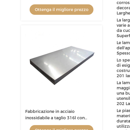
corros
decora
Ottenga il migliore prezzo
Largh
La lar
varie 
da cuc
Superfi
Le lam
dell'ap
Spess
Lo spe
di esi
costru
201 la
La lam
maggio
una bu
utensi
202 La
Le pia
Fabbricazione in acciaio
materi
inossidabile a taglio 316l con
durata
certificato ISO
utiliz