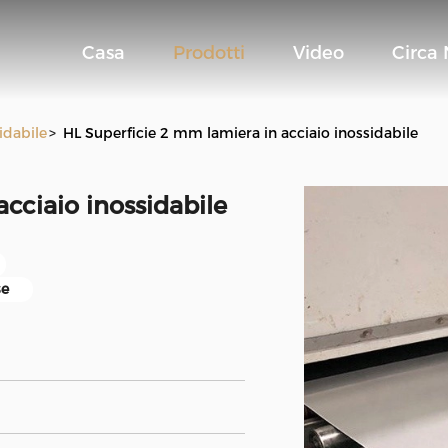
Casa
Prodotti
Video
Circa 
sidabile
>
HL Superficie 2 mm lamiera in acciaio inossidabile
cciaio inossidabile
se