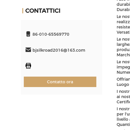
durabil
Durabi
CONTATTICI
Le nos
realiz
resist
Versati
86-010-65569770
Le nos
larghe
produ
bjsilkroad2016@163.com
Marchi
Le nos
impegn
Numer
Offria
Contatto ora
Luogo 
I nost
ai nost
Certif
I nost
per l'
livello
Quanti