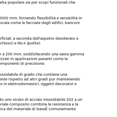
elta popolare sia per scopi funzionali che
000 mm, fornendo flessibilità e versatilità in
 scala come le facciate degli edifici, banconi
rficiali, a seconda dell'aspetto desiderato e
chioso) e No.4 (pulite).
1 mm a 200 mm, soddisfacendo una vasta gamma
lizzati in applicazioni pesanti come la
 componenti di precisione.
inossidabile di grado che contiene una
nte rispetto ad altri gradi pur mantenendo
in elettrodomestici, oggetti decorativi e
do uno strato di acciaio inossidabile 202 a un
eriale composito combina la resistenza e la
nomica del materiale di baseÈ comunemente