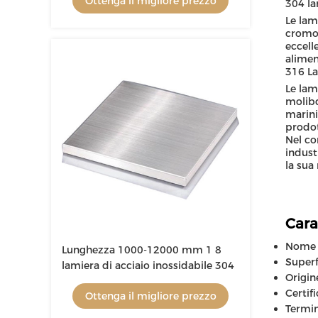
Ottenga il migliore prezzo
304 la
Le lam
cromo 
eccell
alimen
316 La
Le lam
molibd
marini
prodot
Nel co
indust
la sua
Cara
Nome d
Lunghezza 1000-12000 mm 1 8
Superfi
lamiera di acciaio inossidabile 304
Origin
Certifi
Ottenga il migliore prezzo
Termin